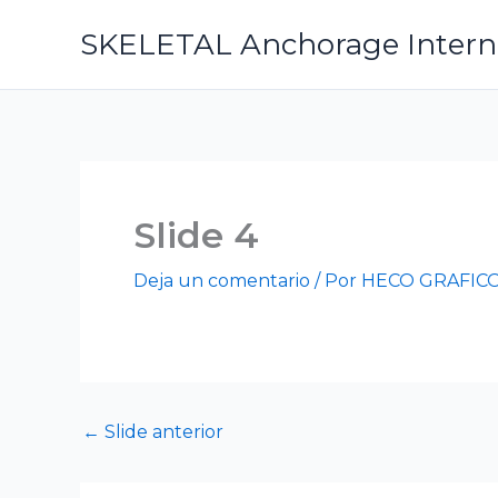
Ir
SKELETAL Anchorage Internat
al
contenido
Slide 4
Deja un comentario
/ Por
HECO GRAFIC
←
Slide anterior