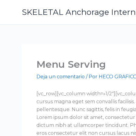
Ir
SKELETAL Anchorage Internat
al
contenido
Menu Serving
Deja un comentario
/ Por
HECO GRAFIC
[vc_row][vc_column width=»1/2″][vc_colu
cursus magna eget sem convallis facilisi
pellentesque. Nunc sagittis, felis in feugi
Lorem ipsum dolor sit amet, consectetur a
dictum nibh at ullamcorper tincidunt. Phas
eros consectetur elit non cursus lacus nis