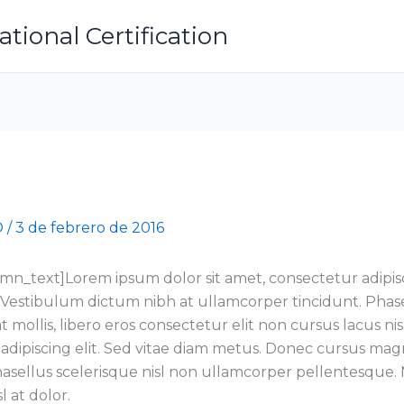
ional Certification
O
/
3 de febrero de 2016
mn_text]Lorem ipsum dolor sit amet, consectetur adipisc
s. Vestibulum dictum nibh at ullamcorper tincidunt. Phas
at mollis, libero eros consectetur elit non cursus lacus nisl
dipiscing elit. Sed vitae diam metus. Donec cursus magna
ellus scelerisque nisl non ullamcorper pellentesque. Nunc
l at dolor.