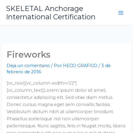
Ir
SKELETAL Anchorage
al
International Certification
contenido
Fireworks
Deja un comentario
/ Por
HECO GRAFICO
/
3 de
febrero de 2016
[vc_row][vc_column width=»1/2″]
[vc_column_text]Lorem ipsum dolor sit amet,
consectetur adipiscing elit. Sed vitae diam metus.
Donec cursus magna eget sem convallis facilisis.
Vestibulum dictum nibh at ullamcorper tincidunt.
Phasellus scelerisque nisl non ullamcorper
pellentesque. Nunc sagittis, felis in feugiat mollis, libero
eros consectetur elit non cursus lacus nisl at dolor.